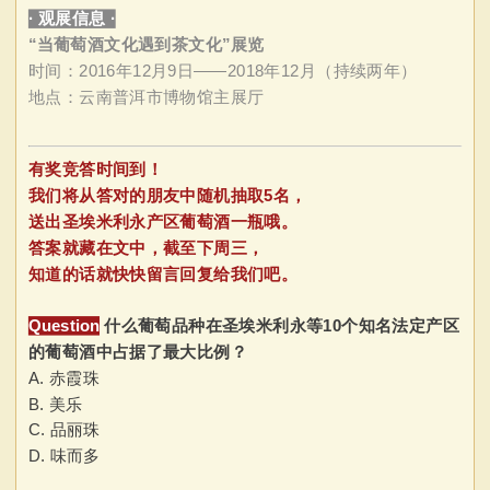
· 观展信息 ·
“当葡萄酒文化遇到茶文化”展览
时间：2016年12月9日——2018年12月（持续两年）
地点：云南普洱市博物馆主展厅
有奖竞答时间到！
我们将从答对的朋友中随机抽取5名，
送出圣埃米利永产区葡萄酒一瓶哦。
答案就藏在文中，截至下周三，
知道的话就快快留言回复给我们吧。
Question
什么葡萄品种在
圣埃米利永等10个知名法定产区
的葡萄酒中占据了最大比例？
A. 赤霞珠
B. 美乐
C. 品丽珠
D. 味而多