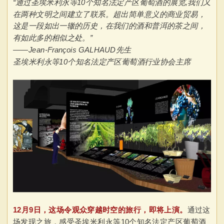
“通过圣埃米利永等10个知名法定产区葡
萄酒的展览,我们又
在两种文明之间建立了联系。超出简单意义的商业贸易，
这是一段如出一辙的历史，在我们的酒和普洱的茶之间，
有如此多的相似之处。”
——Jean-François GALHAUD先生
圣埃米利永等10个知名法定产区
葡萄酒行业协会
主席
12月9日，这场令观众穿越时空的旅行，即将上演。
通过这
场发现之旅，感受
圣埃米利永等10个知名法定产区
葡萄酒