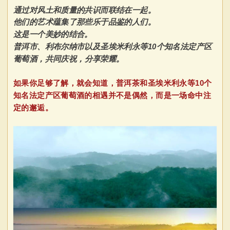
通过对风土和质量的共识而联结在一起。
他们的艺术蕴集了那些乐于品鉴的人们。
这是一个美妙的结合。
普洱市、利布尔纳市以及圣埃米利永等10个知名法定产区
葡萄酒，
共同庆祝，分享荣耀。
如果你足够了解，就会知道，普洱茶和圣埃米利永等10个
知名法定产区葡萄酒的相遇并不是偶然，而是一场命中注
定的邂逅。