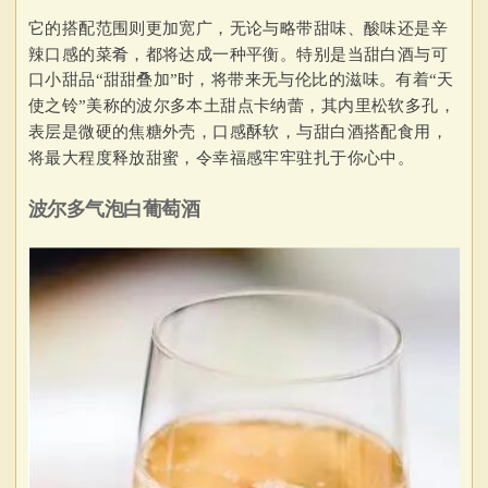
它的搭配范围则更加宽广，无论与略带甜味、酸味还是辛
辣口感的菜肴，都将达成一种平衡。特别是当甜白酒与可
口小甜品“甜甜叠加”时，将带来无与伦比的滋味。有着“天
使之铃”美称的波尔多本土甜点卡纳蕾，其内里松软多孔，
表层是微硬的焦糖外壳，口感酥软，与甜白酒搭配食用，
将最大程度释放甜蜜，令幸福感牢牢驻扎于你心中。
波尔多气泡白葡萄酒