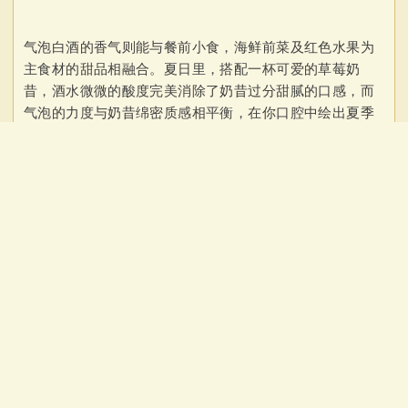
气泡白酒的香气则能与餐前小食，海鲜前菜及红色水果为
主食材的甜品相融合。夏日里，搭配一杯可爱的草莓奶
昔，酒水微微的酸度完美消除了奶昔过分甜腻的口感，而
气泡的力度与奶昔绵密质感相平衡，在你口腔中绘出夏季
生机蓬勃的画面。