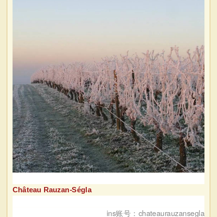
Château Rauzan-Ségla
ins账号：chateaurauzansegla