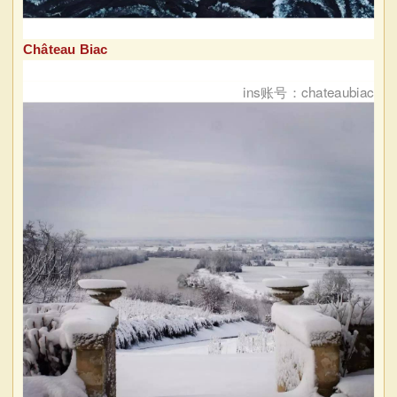
Château Biac
ins账号：chateaubiac