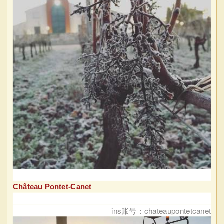
Château Pontet-Canet
ins账号：chateaupontetcanet